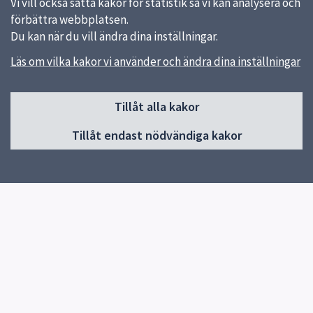
Vi vill också sätta kakor för statistik så vi kan analysera och
förbättra webbplatsen.
Du kan när du vill ändra dina inställningar.
Läs om vilka kakor vi använder och ändra dina inställningar
Sidfot
Tillåt alla kakor
Huvudmeny
Tillåt endast nödvändiga kakor
Start
Om förskolan
Verksamhet och pedagogik
Kontakt
Jobba hos oss
Snabblänkar
Uppsala kommun
Skolverket